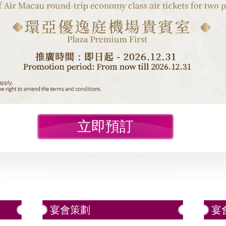
立即預訂
宴會策劃
宴