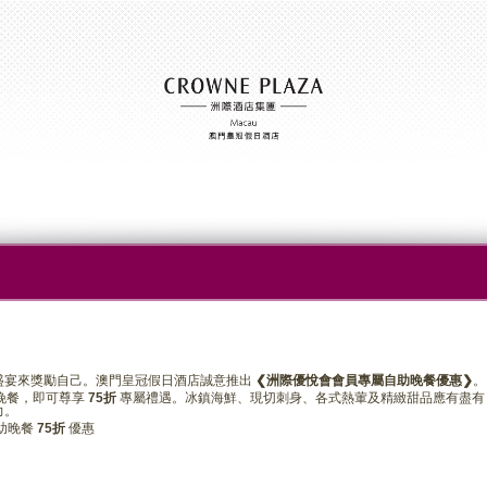
盛宴來獎勵自己。澳門皇冠假日酒店誠意推出
❮洲際優悅會會員專屬自助晚餐優惠❯
。
晚餐，即可尊享
75折
專屬禮遇。冰鎮海鮮、現切刺身、各式熱葷及精緻甜品應有盡有
力。
助晚餐
75折
優惠