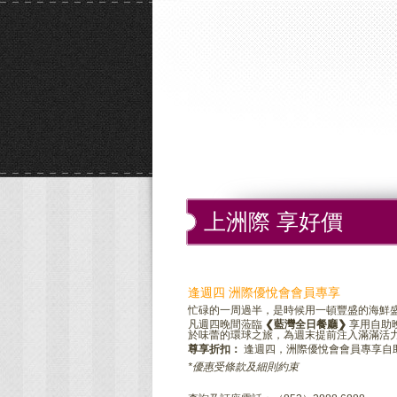
上洲際 享好價
逢週四 洲際優悅會會員專享
忙碌的一周過半，是時候用一頓豐盛的海鮮
凡週四晚間蒞臨
❮藍灣全日餐廳❯
享用自助
於味蕾的環球之旅，為週末提前注入滿滿活
尊享折扣：
逢週四，洲際優悅會會員專享自
*優惠受條款及細則約束