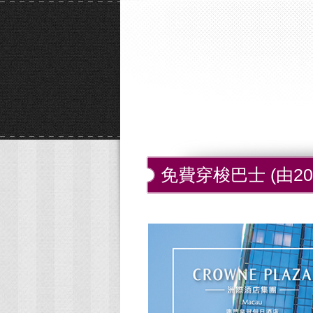
免費穿梭巴士 (由202