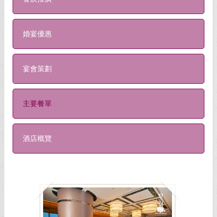
婚宴優惠
宴會策劃
主要餐單
酒店概覽