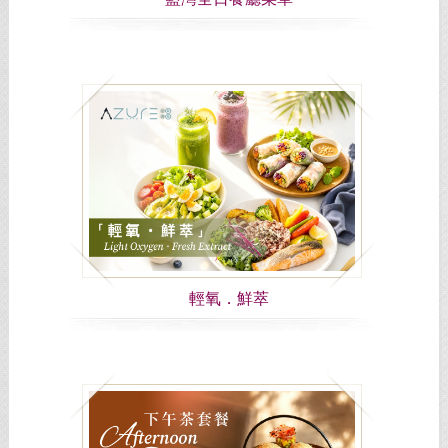
輕氧．鮮萃